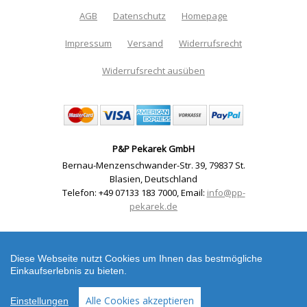
AGB
Datenschutz
Homepage
Impressum
Versand
Widerrufsrecht
Widerrufsrecht ausüben
P&P Pekarek GmbH
Bernau-Menzenschwander-Str. 39
,
79837 St.
Blasien
,
Deutschland
Telefon: +49 07133 183 7000
,
Email:
info@pp-
pekarek.de
Shop erstellt mit VersaCommerce.
Delta 50 Zahlenschloss Delta 50 - Code
Diese Webseite nutzt Cookies um Ihnen das bestmögliche
Vorhängeschloss mit 4-stelliger Zahlenkombination
Einkaufserlebnis zu bieten.
und 50mm Korpus (Vorhängeschloss) |
Artikelnummer: 202107
Alle Cookies akzeptieren
Einstellungen