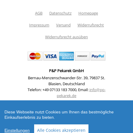
AGB
Datenschutz
Homepage
Impressum
Versand
Widerrufsrecht
Widerrufsrecht ausüben
P&P Pekarek GmbH
Bernau-Menzenschwander-Str. 39
,
79837 St.
Blasien
,
Deutschland
Telefon: +49 07133 183 7000
,
Email:
info@pp-
pekarek.de
Shop erstellt mit VersaCommerce.
Diese Webseite nutzt Cookies um Ihnen das bestmögliche
Delta 40 Zahlenschloss Delta 40 - Code Vorhängeschloss
Einkaufserlebnis zu bieten.
mit 3-stelliger Zahlenkombination und 40mm Korpus
(Vorhängeschloss) | Artikelnummer: 29201
Alle Cookies akzeptieren
Einstellungen