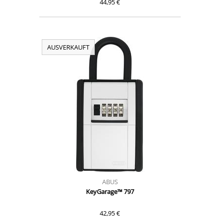
44,95 €
AUSVERKAUFT
ABUS
KeyGarage™ 797
42,95 €