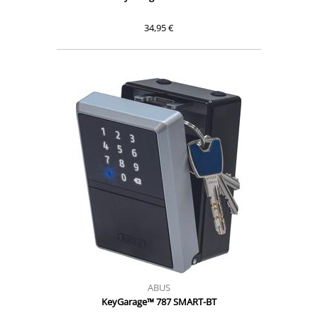
34,95 €
ABUS
KeyGarage™ 787 SMART-BT