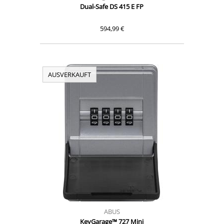
Dual-Safe DS 415 E FP
594,99 €
AUSVERKAUFT
ABUS
KeyGarage™ 727 Mini