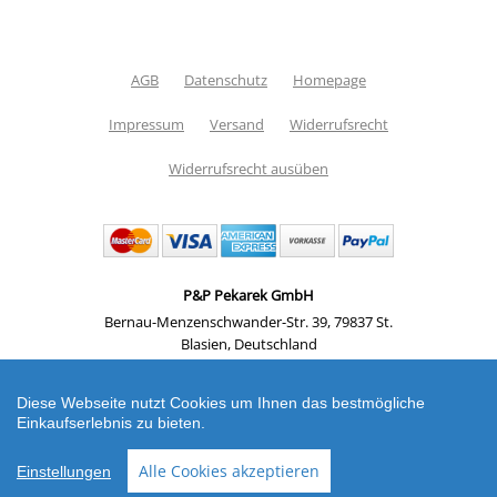
AGB
Datenschutz
Homepage
Impressum
Versand
Widerrufsrecht
Widerrufsrecht ausüben
P&P Pekarek GmbH
Bernau-Menzenschwander-Str. 39
,
79837 St.
Blasien
,
Deutschland
Telefon: +49 07133 183 7000
,
Email:
info@pp-
pekarek.de
Diese Webseite nutzt Cookies um Ihnen das bestmögliche
Einkaufserlebnis zu bieten.
Shop erstellt mit VersaCommerce.
Türschilder
Alle Cookies akzeptieren
Einstellungen