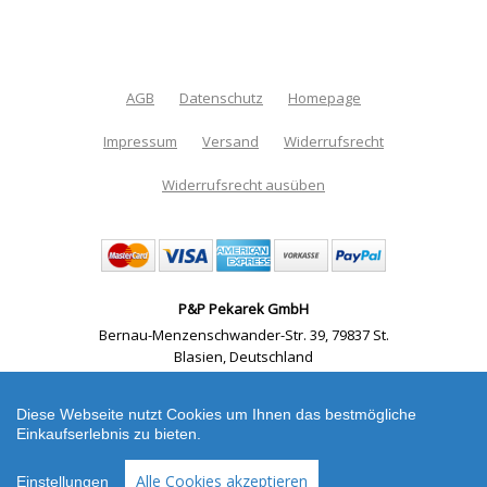
AGB
Datenschutz
Homepage
Impressum
Versand
Widerrufsrecht
Widerrufsrecht ausüben
P&P Pekarek GmbH
Bernau-Menzenschwander-Str. 39
,
79837 St.
Blasien
,
Deutschland
Telefon: +49 07133 183 7000
,
Email:
info@pp-
pekarek.de
Diese Webseite nutzt Cookies um Ihnen das bestmögliche
Einkaufserlebnis zu bieten.
Shop erstellt mit VersaCommerce.
Werkzeug
Alle Cookies akzeptieren
Einstellungen