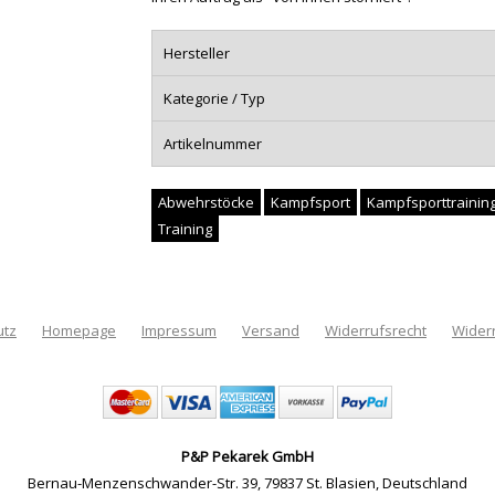
Hersteller
Kategorie / Typ
Artikelnummer
Abwehrstöcke
Kampfsport
Kampfsporttrainin
Training
utz
Homepage
Impressum
Versand
Widerrufsrecht
Wider
P&P Pekarek GmbH
Bernau-Menzenschwander-Str. 39
,
79837 St. Blasien
,
Deutschland