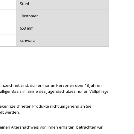
Stahl
Elastomer
653 mm
schwarz
ennzeichnet sind, dürfen nur an Personen über 18 Jahren
liger Basis im Sinne des Jugendschutzes nur an Volljährige
 gekennzeichneten Produkte nicht umgehend an Sie
llt werden.
keinen Altersnachweis von Ihnen erhalten, betrachten wir