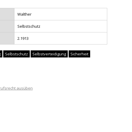
Walther
Selbstschutz
2.1913
g
Selbstschutz
Selbstverteidigung
Sicherheit
rufsrecht ausüben