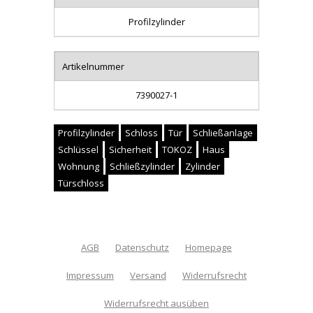
Profilzylinder
Artikelnummer
7390027-1
Profilzylinder
Schloss
Tür
Schließanlage
Schlüssel
Sicherheit
TOKOZ
Haus
Wohnung
Schließzylinder
Zylinder
Türschloss
AGB
Datenschutz
Homepage
Impressum
Versand
Widerrufsrecht
Widerrufsrecht ausüben