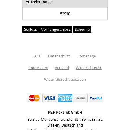
Artikelnummer
52910
Schloss
Vorhängeschloss
Scheune
AGB
Datenschutz
Homepage
Impressum
Versand
Widerrufsrecht
Widerrufsrecht ausüben
P&P Pekarek GmbH
Bernau-Menzenschwander-Str. 39
,
79837 St.
Blasien
,
Deutschland