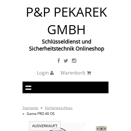
P&P PEKAREK
GMBH
Schlüsseldienst und
Sicherheitstechnik Onlineshop
Login
Warenkorb
Startseite
»
Vorhängeschloss
»
Gama PRO 40 OS
AUSVERKAUFT