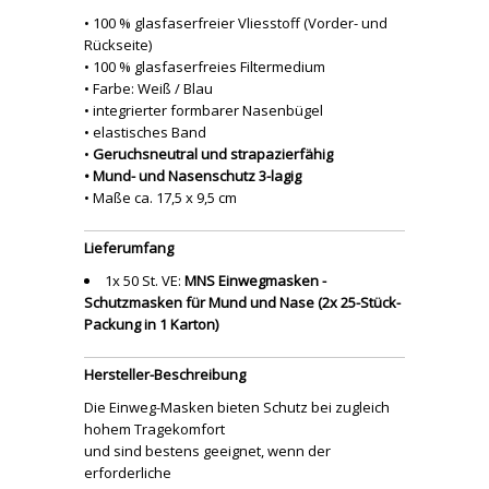
• 100 % glasfaserfreier Vliesstoff (Vorder- und
Rückseite)
• 100 % glasfaserfreies Filtermedium
• Farbe: Weiß / Blau
• integrierter formbarer Nasenbügel
• elastisches Band
•
Geruchsneutral und strapazierfähig
• Mund- und Nasenschutz 3-lagig
• Maße ca. 17,5 x 9,5 cm
Lieferumfang
1x 50 St. VE:
MNS Einwegmasken -
Schutzmasken für Mund und Nase (2x 25-Stück-
Packung in 1 Karton)
Hersteller-Beschreibung
Die Einweg-Masken bieten Schutz bei zugleich
hohem Tragekomfort
und sind bestens geeignet, wenn der
erforderliche