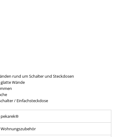
Wänden rund um Schalter und Steckdosen
d glatte Wände
rammen
äche
chalter / Einfachsteckdose
pekarek®
Wohnungszubehör