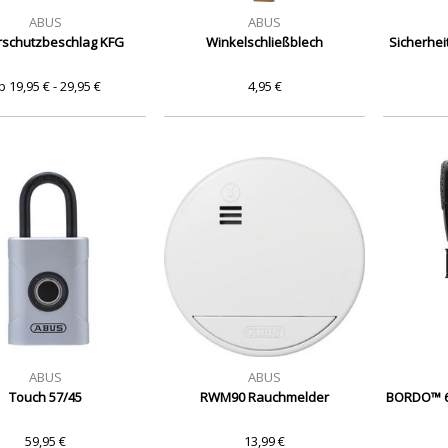
ABUS
ABUS
rschutzbeschlag KFG
Winkelschließblech
Sicherhei
b 19,95 € - 29,95 €
4,95 €
ABUS
ABUS
Touch 57/45
RWM90 Rauchmelder
BORDO™ 6
59,95 €
13,99 €