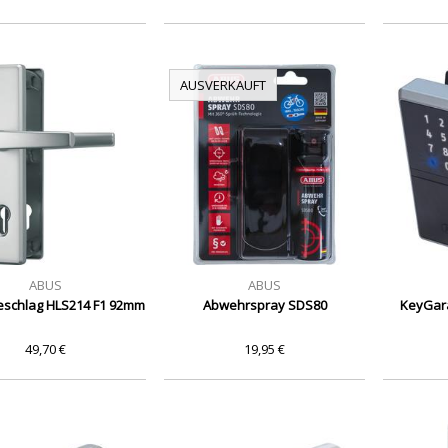
AUSVERKAUFT
ABUS
ABUS
eschlag HLS214 F1 92mm
Abwehrspray SDS80
KeyGar
49,70 €
19,95 €