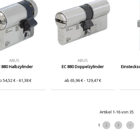
ABUS
ABUS
 880 Halbzylinder
EC 880 Doppelzylinder
Einstecks
b 54,52 € - 61,38 €
ab 65,96 € - 129,47 €
Artikel 1-16 von 35
1
2
3
>