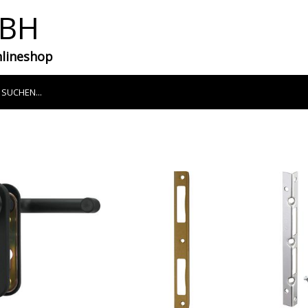
MBH
nlineshop