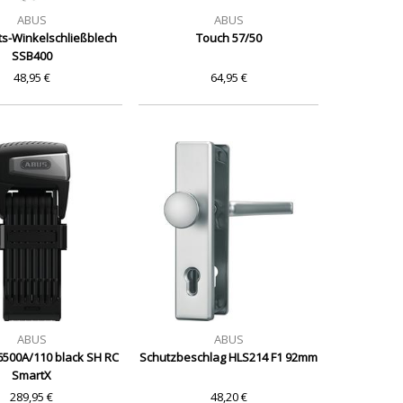
ABUS
ABUS
ts-Winkelschließblech
Touch 57/50
SSB400
48,95 €
64,95 €
ABUS
ABUS
500A/110 black SH RC
Schutzbeschlag HLS214 F1 92mm
SmartX
289,95 €
48,20 €