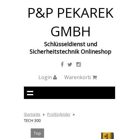
P&P PEKAREK
GMBH
Schlüsseldienst und
Sicherheitstechnik Onlineshop
Login
Warenkorb
Startseite
»
Profilzylinder
»
TECH 300
Top