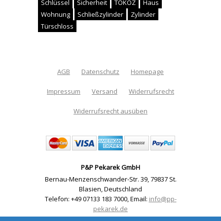
Schlüssel
Sicherheit
TOKOZ
Haus
Wohnung
Schließzylinder
Zylinder
Türschloss
AGB
Datenschutz
Homepage
Impressum
Versand
Widerrufsrecht
Widerrufsrecht ausüben
P&P Pekarek GmbH
Bernau-Menzenschwander-Str. 39
,
79837 St.
Blasien
,
Deutschland
Telefon: +49 07133 183 7000
,
Email:
info@pp-
pekarek.de