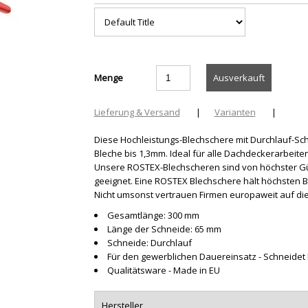
Menge
Lieferung & Versand
|
Varianten
|
Diese Hochleistungs-Blechschere mit Durchlauf-Sc
Bleche bis 1,3mm. Ideal für alle Dachdeckerarbeiten
Unsere ROSTEX-Blechscheren sind von höchster Gü
geeignet. Eine ROSTEX Blechschere hält höchsten Be
Nicht umsonst vertrauen Firmen europaweit auf di
Gesamtlänge: 300 mm
Länge der Schneide: 65 mm
Schneide: Durchlauf
Für den gewerblichen Dauereinsatz - Schneidet 
Qualitätsware - Made in EU
Hersteller